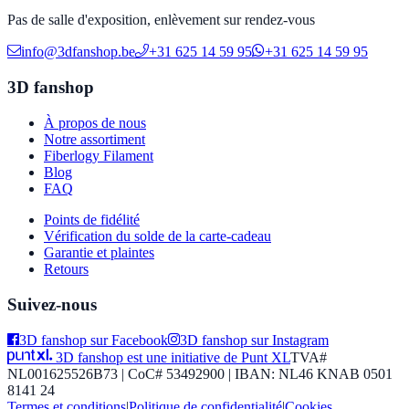
Pas de salle d'exposition, enlèvement sur rendez-vous
info@3dfanshop.be
+31 625 14 59 95
+31 625 14 59 95
3D fanshop
À propos de nous
Notre assortiment
Fiberlogy Filament
Blog
FAQ
Points de fidélité
Vérification du solde de la carte-cadeau
Garantie et plaintes
Retours
Suivez-nous
3D fanshop sur Facebook
3D fanshop sur Instagram
3D fanshop est une initiative de Punt XL
TVA#
NL001625526B73 | CoC# 53492900 | IBAN: NL46 KNAB 0501
8141 24
Termes et conditions
|
Politique de confidentialité
|
Cookies