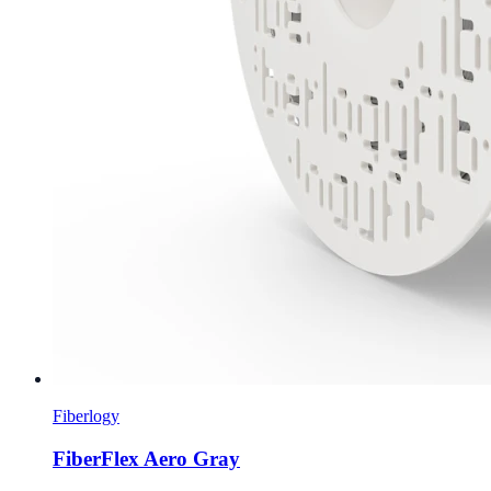
Fiberlogy
FiberFlex Aero Gray