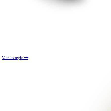
VOTRE PROCHAINE IMPRESSION EST RÉCOMPENSÉE
Achetez du filament et cumulez
automatiquement des réductions
Obtenez 10 % de réduction avec 200 points de fidélité
Voir les règles