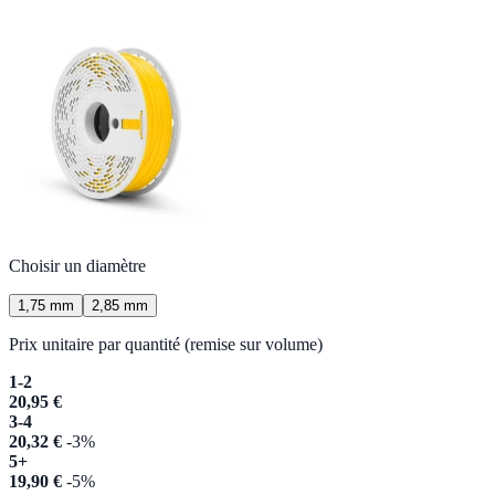
Choisir un diamètre
1,75 mm
2,85 mm
Prix unitaire par quantité (remise sur volume)
1-2
20,95 €
3-4
20,32 €
-3%
5+
19,90 €
-5%