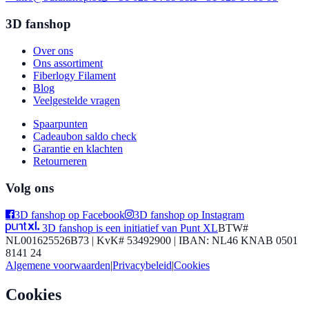
3D fanshop
Over ons
Ons assortiment
Fiberlogy Filament
Blog
Veelgestelde vragen
Spaarpunten
Cadeaubon saldo check
Garantie en klachten
Retourneren
Volg ons
3D fanshop op Facebook
3D fanshop op Instagram
3D fanshop is een initiatief van Punt XL
BTW#
NL001625526B73 | KvK# 53492900 | IBAN: NL46 KNAB 0501
8141 24
Algemene voorwaarden
|
Privacybeleid
|
Cookies
Cookies