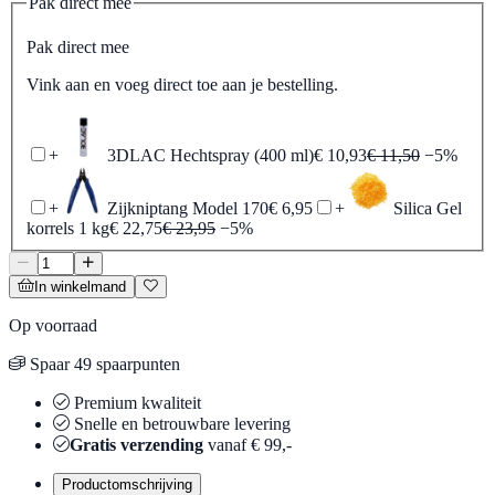
Pak direct mee
Pak direct mee
Vink aan en voeg direct toe aan je bestelling.
+
3DLAC Hechtspray (400 ml)
€ 10,93
€ 11,50
−5%
+
Zijkniptang Model 170
€ 6,95
+
Silica Gel
korrels 1 kg
€ 22,75
€ 23,95
−5%
In winkelmand
Op voorraad
Spaar 49 spaarpunten
Premium kwaliteit
Snelle en betrouwbare levering
Gratis verzending
vanaf € 99,-
Productomschrijving