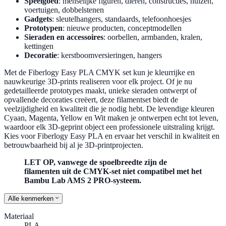
Speelgoed
: menselijke figuren, dieren, constructies, huizen,
voertuigen, dobbelstenen
Gadgets
: sleutelhangers, standaards, telefoonhoesjes
Prototypen
: nieuwe producten, conceptmodellen
Sieraden en accessoires
: oorbellen, armbanden, kralen,
kettingen
Decoratie
: kerstboomversieringen, hangers
Met de Fiberlogy Easy PLA CMYK set kun je kleurrijke en
nauwkeurige 3D-prints realiseren voor elk project. Of je nu
gedetailleerde prototypes maakt, unieke sieraden ontwerpt of
opvallende decoraties creëert, deze filamentset biedt de
veelzijdigheid en kwaliteit die je nodig hebt. De levendige kleuren
Cyaan, Magenta, Yellow en Wit maken je ontwerpen echt tot leven,
waardoor elk 3D-geprint object een professionele uitstraling krijgt.
Kies voor Fiberlogy Easy PLA en ervaar het verschil in kwaliteit en
betrouwbaarheid bij al je 3D-printprojecten.
LET OP, vanwege de spoelbreedte zijn de
filamenten uit de CMYK-set niet compatibel met het
Bambu Lab AMS 2 PRO-systeem.
Alle kenmerken
Materiaal
PLA