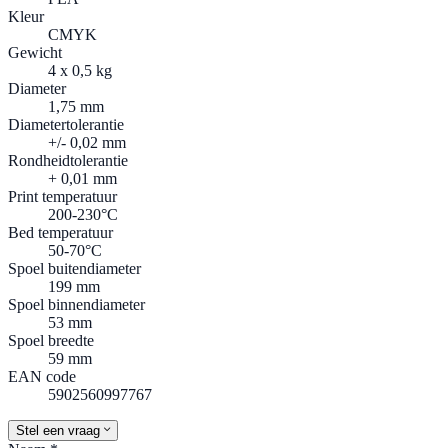
Kleur
CMYK
Gewicht
4 x 0,5 kg
Diameter
1,75 mm
Diametertolerantie
+/- 0,02 mm
Rondheidtolerantie
+ 0,01 mm
Print temperatuur
200-230°C
Bed temperatuur
50-70°C
Spoel buitendiameter
199 mm
Spoel binnendiameter
53 mm
Spoel breedte
59 mm
EAN code
5902560997767
Stel een vraag