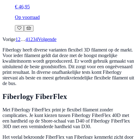
€ 46,95
Op voorraad
Vorige
1
2
…
4
1
2
3
4
Volgende
Fiberlogy heeft diverse varianten flexibel 3D filament op de markt.
Voor ieder filament geldt dat deze met de hoogst mogelijke
kwaliteitsnorm wordt geproduceerd. Er wordt gebruik gemaakt van
uitsluitend de beste grondstoffen. Dit zorgt voor een ongeëvenaard
print resultaat. In diverse onafhankelijke tests komt Fiberlogy
steevast als beste en meest gebruikvriendelijke flexibele filament uit
de bus.
Fiberlogy FiberFlex
Met Fiberlogy FiberFlex print je flexibel filament zonder
complicaties. Je kunt kiezen tussen Fiberlogy FiberFlex 40D met
een hardheid op de Shore-schaal van D40 of Fiberlogy FiberFlex
30D met een verminderde hardheid van D30.
Het veelal bekroonde FiberFlex van Fiberlogy kenmerkt zicht door