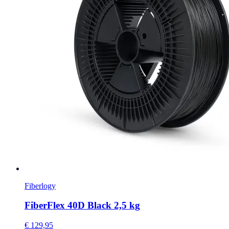
Fiberlogy
FiberFlex 40D Black 2,5 kg
€ 129,95