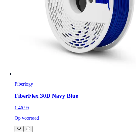
Fiberlogy
FiberFlex 30D Navy Blue
€ 46,95
Op voorraad