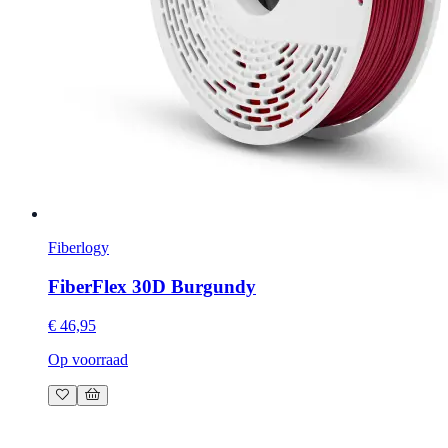
Fiberlogy
FiberFlex 30D Burgundy
€ 46,95
Op voorraad