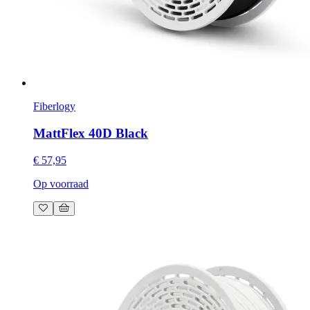
Fiberlogy
MattFlex 40D Black
€ 57,95
Op voorraad