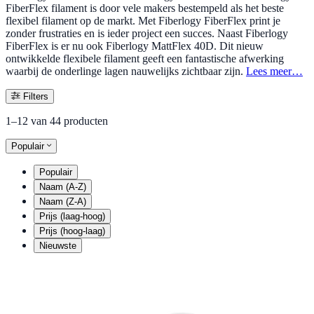
FiberFlex filament is door vele makers bestempeld als het beste
flexibel filament op de markt. Met Fiberlogy FiberFlex print je
zonder frustraties en is ieder project een succes. Naast Fiberlogy
FiberFlex is er nu ook Fiberlogy MattFlex 40D. Dit nieuw
ontwikkelde flexibele filament geeft een fantastische afwerking
waarbij de onderlinge lagen nauwelijks zichtbaar zijn.
Lees meer…
Filters
1–12 van 44 producten
Populair
Populair
Naam (A-Z)
Naam (Z-A)
Prijs (laag-hoog)
Prijs (hoog-laag)
Nieuwste