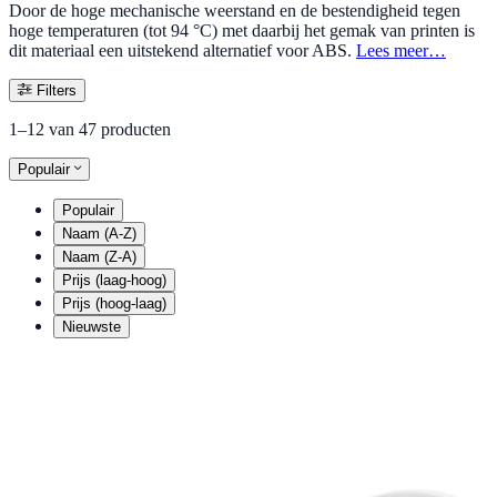
Door de hoge mechanische weerstand en de bestendigheid tegen
hoge temperaturen (tot 94 °C) met daarbij het gemak van printen is
dit materiaal een uitstekend alternatief voor ABS.
Lees meer…
Filters
1–12 van 47 producten
Populair
Populair
Naam (A-Z)
Naam (Z-A)
Prijs (laag-hoog)
Prijs (hoog-laag)
Nieuwste