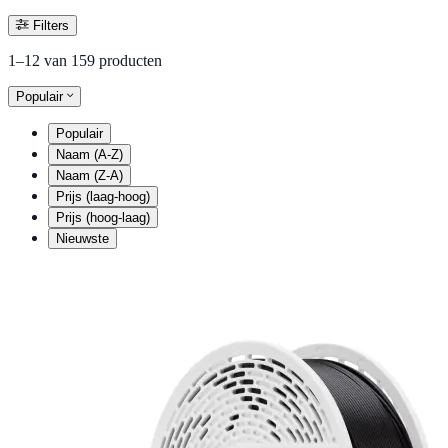
Filters
1–12 van 159 producten
Populair
Populair
Naam (A-Z)
Naam (Z-A)
Prijs (laag-hoog)
Prijs (hoog-laag)
Nieuwste