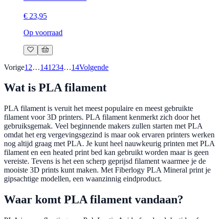
€ 23,95
Op voorraad
Vorige
1
2
…
14
1
2
3
4
…
14
Volgende
Wat is PLA filament
PLA filament is veruit het meest populaire en meest gebruikte
filament voor 3D printers. PLA filament kenmerkt zich door het
gebruiksgemak. Veel beginnende makers zullen starten met PLA
omdat het erg vergevingsgezind is maar ook ervaren printers werken
nog altijd graag met PLA. Je kunt heel nauwkeurig printen met PLA
filament en een heated print bed kan gebruikt worden maar is geen
vereiste. Tevens is het een scherp geprijsd filament waarmee je de
mooiste 3D prints kunt maken. Met Fiberlogy PLA Mineral print je
gipsachtige modellen, een waanzinnig eindproduct.
Waar komt PLA filament vandaan?