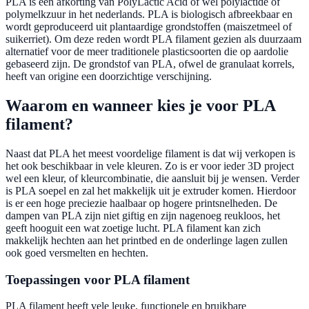
PLA is een afkorting van PolyLactic Acid of wel polylactide of
polymelkzuur in het nederlands. PLA is biologisch afbreekbaar en
wordt geproduceerd uit plantaardige grondstoffen (maiszetmeel of
suikerriet). Om deze reden wordt PLA filament gezien als duurzaam
alternatief voor de meer traditionele plasticsoorten die op aardolie
gebaseerd zijn. De grondstof van PLA, ofwel de granulaat korrels,
heeft van origine een doorzichtige verschijning.
Waarom en wanneer kies je voor PLA
filament?
Naast dat PLA het meest voordelige filament is dat wij verkopen is
het ook beschikbaar in vele kleuren. Zo is er voor ieder 3D project
wel een kleur, of kleurcombinatie, die aansluit bij je wensen. Verder
is PLA soepel en zal het makkelijk uit je extruder komen. Hierdoor
is er een hoge preciezie haalbaar op hogere printsnelheden. De
dampen van PLA zijn niet giftig en zijn nagenoeg reukloos, het
geeft hooguit een wat zoetige lucht. PLA filament kan zich
makkelijk hechten aan het printbed en de onderlinge lagen zullen
ook goed versmelten en hechten.
Toepassingen voor PLA filament
PLA filament heeft vele leuke, functionele en bruikbare