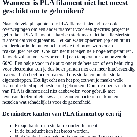
Wanneer is PLA filament niet het meest
geschikt om te gebruiken?
Naast de vele pluspunten die PLA filament biedt zijn er ook
overwegingen om een ander filament voor een specifiek project te
gebruiken. PLA filament is hard en sterk maar niet het allersterkste
filament dat verkrijgbaar is. Het kan water opnemen (op den duur)
en hierdoor in de buitenlucht met de tijd broos worden en
makkelijker breken. Ook kan het niet tegen hele hoge temperaturen.
Je werk zal kunnen vervormen bij een temperatuur van boven de
60℃. Een bakje voor in de auto onder de hete zon of een behuizing
voor electronica kun je dus beter printen met een meer hittebestendig
materiaal. Zo heeft ieder materiaal dus sterke en minder sterke
eigenschappen. Het ligt echt aan het project wat je maakt welk
filament je hierbij het beste kunt gebruiken. Door de open structuur
van PLA is dit materiaal niet aanbevolen voor gebruik met
levensmiddelen of etenswaar, er zouden bacteriën in kunnen
nestelen wat schadelijk is voor de gezondheid.
De mindere kanten van PLA filament op een rij
Er zijn hardere en sterkere soorten filament.
In de buitelucht kan het broos worden.
Niet geschikt voor hele hoge temperaturen (boven de ca.